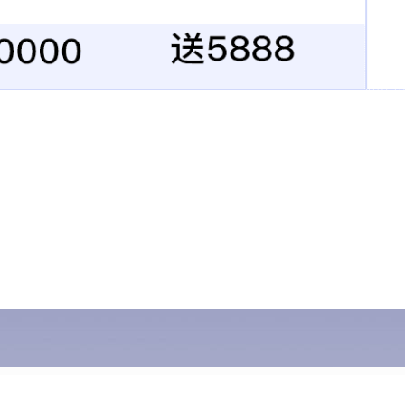
备使用过程中，如有任何疑问可随时致电或在线
18706706600
关于我们
智能仓储
品牌
公司简介
自动立体库
节约
公司动态
智能密集存储
智能
公司荣誉
智能穿梭式
效率