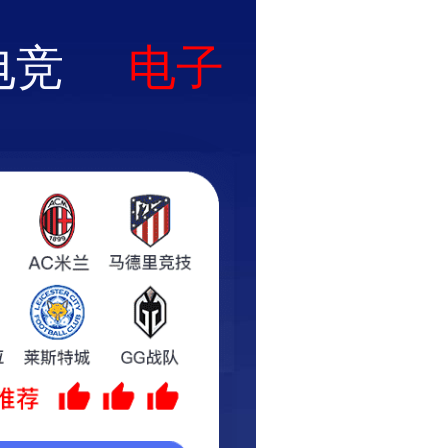
联系我们
|
关于我们
公司动态
关于我们
联系我们