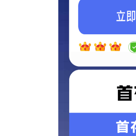
主页
>
产品中心
>
智能仓储系统
>
入库管理
>
入
产品中心
Detailed exhibition
入库管理
出库管理
库存盘点
库位管理
设备监控