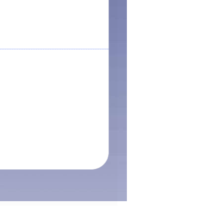
咨询。
优势
空间
排序
领先
更多精彩内容